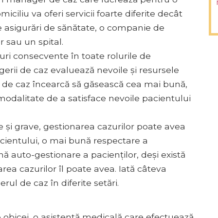
iciliu va oferi servicii foarte diferite decât
asigurări de sănătate, o companie de
 sau un spital.
uri consecvente în toate rolurile de
erii de caz evaluează nevoile și resursele
ii de caz încearcă să găsească cea mai bună,
 modalitate de a satisface nevoile pacientului
ce și grave, gestionarea cazurilor poate avea
cientului, o mai bună respectare a
 auto-gestionare a pacienților, deși există
rea cazurilor îl poate avea. Iată câteva
l de caz în diferite setări.
 obicei, o asistentă medicală care efectuează