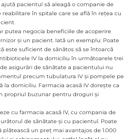
are ajută pacientul să aleagă o companie de
reabilitare în spitale care se află în rețea cu
cient.
ar putea negocia beneficiile de acoperire
urnizor și un pacient. Iată un exemplu: Poate
ă este suficient de sănătos să se întoarcă
ntibioticele IV la domiciliu în următoarele trei
 de asigurări de sănătate a pacientului nu
mentul precum tubulatura IV și pompele pe
ă la domiciliu. Farmacia acasă IV dorește ca
in propriul buzunar pentru droguri și
eze cu farmacia acasă IV, cu compania de
igurătorul de sănătate și cu pacientul. Poate
 să plătească un preț mai avantajos de 1.000