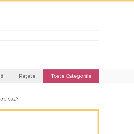
lă
Rețete
Toate Categoriile
 de caz?