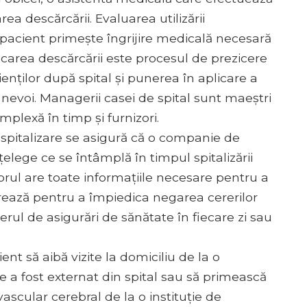
carea descărcării. Evaluarea utilizării
pacient primește îngrijire medicală necesară
icarea descărcării este procesul de prezicere
enților după spital și punerea în aplicare a
nevoi. Managerii casei de spital sunt maeștri
mplexă în timp și furnizori.
spitalizare se asigură că o companie de
țelege ce se întâmplă în timpul spitalizării
torul are toate informațiile necesare pentru a
crează pentru a împiedica negarea cererilor
ul de asigurări de sănătate în fiecare zi sau
nt să aibă vizite la domiciliu de la o
e a fost externat din spital sau să primească
vascular cerebral de la o instituție de