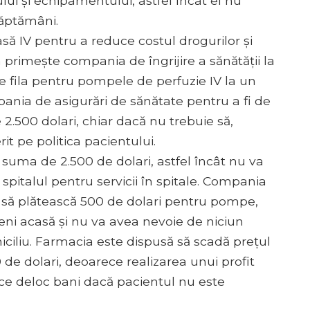
ui și echipamentului, astfel încât el nu
săptămâni.
 IV pentru a reduce costul drogurilor și
 primește compania de îngrijire a sănătății la
ce fila pentru pompele de perfuzie IV la un
ania de asigurări de sănătate pentru a fi de
2.500 dolari, chiar dacă nu trebuie să,
t pe politica pacientului.
 suma de 2.500 de dolari, astfel încât nu va
spitalul pentru servicii în spitale. Compania
ă să plătească 500 de dolari pentru pompe,
eni acasă și nu va avea nevoie de niciun
iciliu. Farmacia este dispusă să scadă prețul
 de dolari, deoarece realizarea unui profit
ce deloc bani dacă pacientul nu este