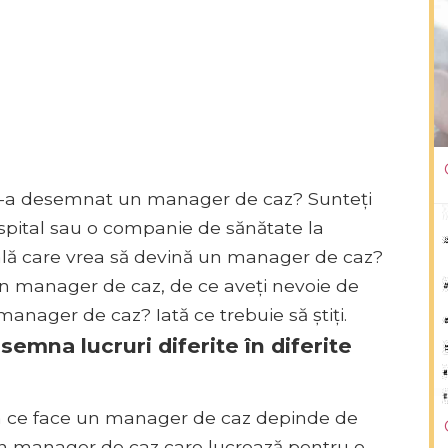
 ți-a desemnat un manager de caz? Sunteți
spital sau o companie de sănătate la
ală care vrea să devină un manager de caz?
un manager de caz, de ce aveți nevoie de
manager de caz? Iată ce trebuie să știți.
emna lucruri diferite în diferite
ceea ce face un manager de caz depinde de
un manager de caz care lucrează pentru o