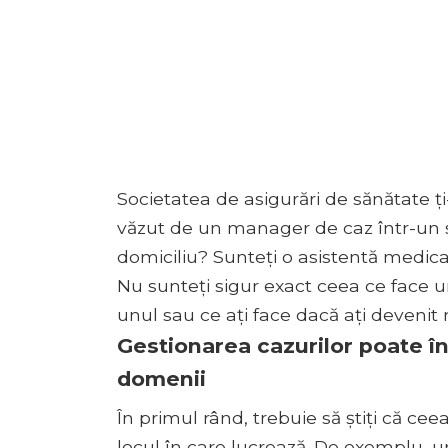
Societatea de asigurări de sănătate
văzut de un manager de caz într-un 
domiciliu? Sunteți o asistentă medic
Nu sunteți sigur exact ceea ce face 
unul sau ce ați face dacă ați devenit 
Gestionarea cazurilor poate îns
domenii
În primul rând, trebuie să știți că 
locul în care lucrează. De exemplu, 