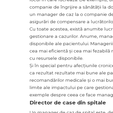
companie de îngrijire a sănătății la dom
un manager de caz la o companie de 
asigurări de compensare a lucrătorilor
Cu toate acestea, există anumite lucr
gestionare a cazurilor. Anume, manag
disponibile ale pacientului. Manager
cea mai eficientă și cea mai fezabilă
cu resursele disponibile.
Și în special pentru afecțiunile croni
ca rezultat rezultate mai bune ale pa
recomandărilor medicale și o mai bună
limite ale impactului pe care gestiona
exemple despre ceea ce face manageru
Director de case din spitale
Un manager de caz de spital este, de