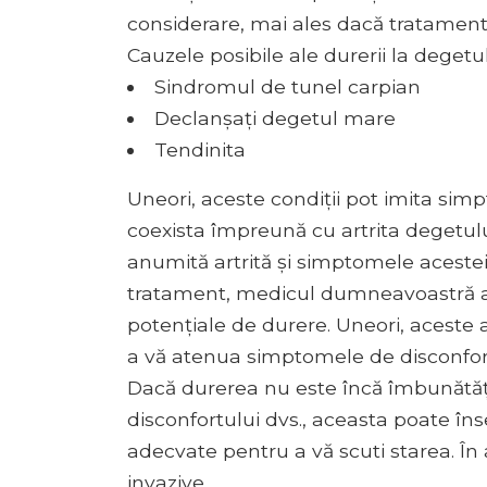
considerare, mai ales dacă tratamente
Cauzele posibile ale durerii la degetu
Sindromul de tunel carpian
Declanșați degetul mare
Tendinita
Uneori, aceste condiții pot imita sim
coexista împreună cu artrita degetulu
anumită artrită și simptomele aceste
tratament, medicul dumneavoastră ar
potențiale de durere. Uneori, aceste 
a vă atenua simptomele de disconfor
Dacă durerea nu este încă îmbunătățită
disconfortului dvs., aceasta poate î
adecvate pentru a vă scuti starea. În
invazive.