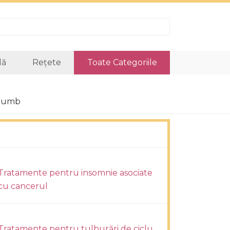
lă
Rețete
Toate Categoriile
Thumb
Tratamente pentru insomnie asociate
cu cancerul
Tratamente pentru tulburări de ciclu