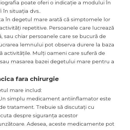
ografia poate oferi o indicație a modului în
în situația dvs..
ita în degetul mare arată că simptomele lor
 activități repetitive. Persoanele care lucrează
, sau chiar persoanele care se bucură de
relucrarea lemnului pot observa durere la baza
 activitățile. Mulți oameni care suferă de
a sau masarea bazei degetului mare pentru a
cica fara chirurgie
tul mare includ:
Un simplu medicament antiinflamator este
e tratament. Trebuie să discutați cu
cuta despre siguranța acestor
unzătoare. Adesea, aceste medicamente pot