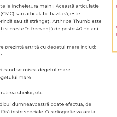
 la incheietura mainii. Această articulație
CMC) sau articulație bazilară, este
prindă sau să strângeți. Arthripa Thumb este
i și crește în frecvență de peste 40 de ani.
e prezintă artrită cu degetul mare includ:
e
nci cand se misca degetul mare
degetului mare
otirea cheilor, etc.
dicul dumneavoastră poate efectua, de
ă fără teste speciale. O radiografie va arata