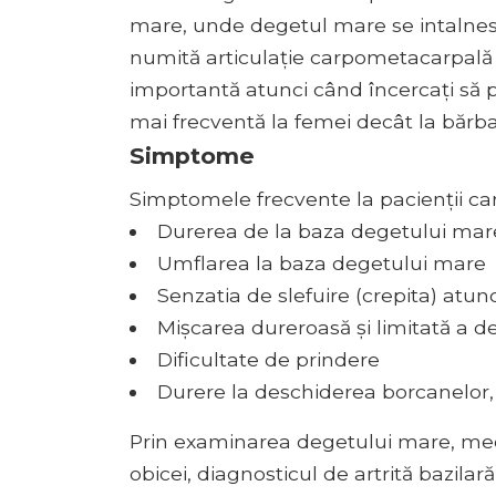
mare, unde degetul mare se intalneste
numită articulație carpometacarpală (
importantă atunci când încercați să 
mai frecventă la femei decât la bărbaț
Simptome
Simptomele frecvente la pacienții car
Durerea de la baza degetului mar
Umflarea la baza degetului mare
Senzatia de slefuire (crepita) atu
Mișcarea dureroasă și limitată a 
Dificultate de prindere
Durere la deschiderea borcanelor, r
Prin examinarea degetului mare, me
obicei, diagnosticul de artrită bazilar