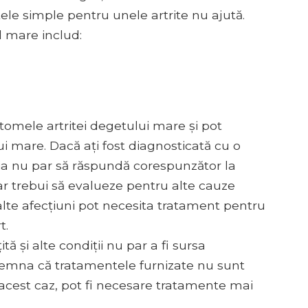
le simple pentru unele artrite nu ajută.
l mare includ:
ptomele artritei degetului mare și pot
i mare. Dacă ați fost diagnosticată cu o
ia nu par să răspundă corespunzător la
 trebui să evalueze pentru alte cauze
alte afecțiuni pot necesita tratament pentru
t.
 și alte condiții nu par a fi sursa
nsemna că tratamentele furnizate nu sunt
 acest caz, pot fi necesare tratamente mai