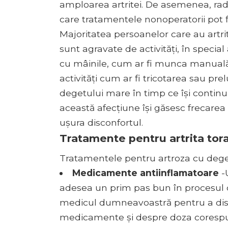
amploarea artritei. De asemenea, radi
care tratamentele nonoperatorii pot fi 
Majoritatea persoanelor care au artr
sunt agravate de activități, în special
cu mâinile, cum ar fi munca manuală
activități cum ar fi tricotarea sau p
degetului mare în timp ce își continuă
această afecțiune își găsesc frecare
ușura disconfortul.
Tratamente pentru artrita tora
Tratamentele pentru artroza cu dege
Medicamente antiinflamatoare
-
adesea un prim pas bun în procesul d
medicul dumneavoastră pentru a dis
medicamente și despre doza coresp