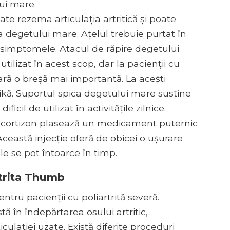
ui mare.
ate rezema articulația artritică și poate
a degetului mare. Ațelul trebuie purtat în
ă simptomele. Atacul de răpire degetului
ilizat în acest scop, dar la pacienții cu
ră o breșă mai importantă. La acești
ikă. Suportul spica degetului mare susține
cil de utilizat în activitățile zilnice.
cu cortizon plasează un medicament puternic
. Această injecție oferă de obicei o ușurare
 se pot întoarce în timp.
rtrita Thumb
ntru pacienții cu poliartrită severă.
ă în îndepărtarea osului artritic,
iculației uzate. Există diferite proceduri