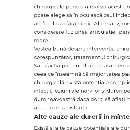
chirurgicale pentru a realiza acest obi
poate alege să înlocuiască osul înde
artificial sau fără nimic. Alternativ,
considerare fuziunea articulației, pe
mare.
Vestea bună despre intervenția chirurg
corespunzător, tratamentul chirurgical
Satisfacția pacientului cu tratamentu
ceea ce înseamnă că majoritatea paci
chirurgicală. Există potențiale complica
infecții, leziuni ale nervilor și dureri
dumneavoastră dacă doriți să aflați 
artritei de la distanță.
Alte cauze ale durerii în minte
Există și alte cauze potențiale ale dur