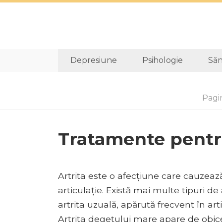
Depresiune
Psihologie
Săn
Pagi
Tratamente pentr
Artrita este o afecțiune care cauzează 
articulație. Există mai multe tipuri de 
artrita uzuală, apărută frecvent în ar
Artrita degetului mare apare de obicei