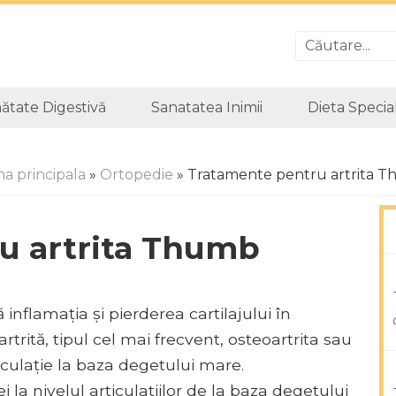
ătate Digestivă
Sanatatea Inimii
Dieta Specia
na principala
»
Ortopedie
» Tratamente pentru artrita 
u artrita Thumb
inflamația și pierderea cartilajului în
artrită, tipul cel mai frecvent, osteoartrita sau
ticulație la baza degetului mare.
 la nivelul articulatiilor de la baza degetului