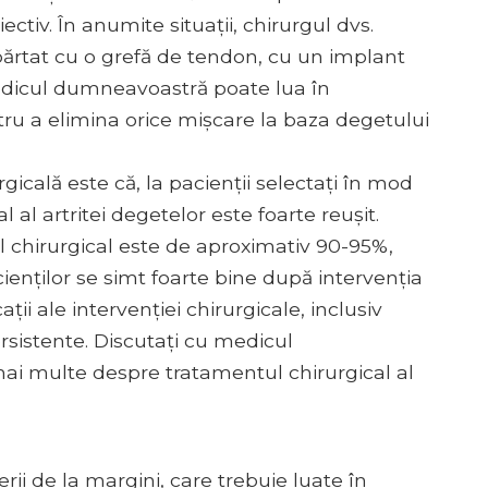
ectiv. În anumite situații, chirurgul dvs.
părtat cu o grefă de tendon, cu un implant
 medicul dumneavoastră poate lua în
ntru a elimina orice mișcare la baza degetului
icală este că, la pacienții selectați în mod
 al artritei degetelor este foarte reușit.
l chirurgical este de aproximativ 90-95%,
enților se simt foarte bine după intervenția
ții ale intervenției chirurgicale, inclusiv
 persistente. Discutați cu medicul
mai multe despre tratamentul chirurgical al
erii de la margini, care trebuie luate în