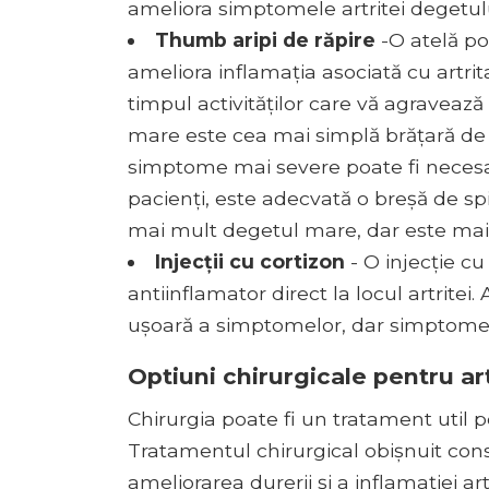
ameliora simptomele artritei degetul
Thumb aripi de răpire
-O atelă po
ameliora inflamația asociată cu artrit
timpul activităților care vă agraveaz
mare este cea mai simplă brățară de ut
simptome mai severe poate fi necesa
pacienți, este adecvată o breșă de sp
mai mult degetul mare, dar este mai difi
Injecții cu cortizon
- O injecție 
antiinflamator direct la locul artritei
ușoară a simptomelor, dar simptomele
Optiuni chirurgicale pentru a
Chirurgia poate fi un tratament util pe
Tratamentul chirurgical obișnuit const
ameliorarea durerii și a inflamației art