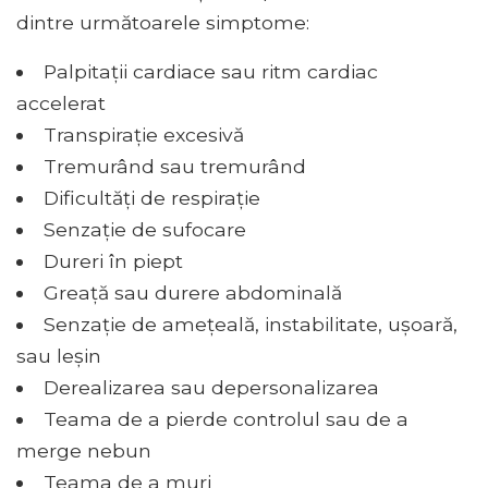
dintre următoarele simptome:
Palpitații cardiace sau ritm cardiac
accelerat
Transpirație excesivă
Tremurând sau tremurând
Dificultăți de respirație
Senzație de sufocare
Dureri în piept
Greață sau durere abdominală
Senzație de amețeală, instabilitate, ușoară,
sau leșin
Derealizarea sau depersonalizarea
Teama de a pierde controlul sau de a
merge nebun
Teama de a muri