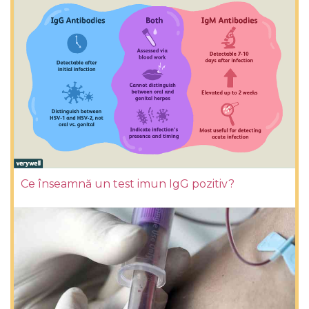
Ce înseamnă un test imun IgG pozitiv?