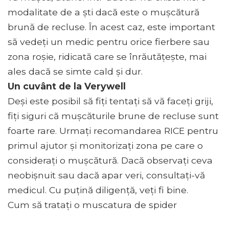
modalitate de a ști dacă este o mușcătură
brună de recluse. În acest caz, este important
să vedeți un medic pentru orice fierbere sau
zona roșie, ridicată care se înrăutățește, mai
ales dacă se simte cald și dur.
Un cuvânt de la Verywell
Deși este posibil să fiți tentați să vă faceți griji,
fiți siguri că mușcăturile brune de recluse sunt
foarte rare. Urmați recomandarea RICE pentru
primul ajutor și monitorizați zona pe care o
considerați o mușcătură. Dacă observați ceva
neobișnuit sau dacă apar veri, consultați-vă
medicul. Cu puțină diligență, veți fi bine.
Cum să tratați o muscatura de spider