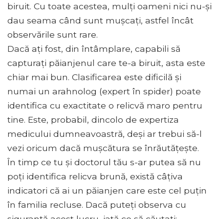
biruit. Cu toate acestea, mulți oameni nici nu-și
dau seama când sunt mușcați, astfel încât
observările sunt rare.
Dacă ați fost, din întâmplare, capabili să
capturați păianjenul care te-a biruit, asta este
chiar mai bun. Clasificarea este dificilă și
numai un arahnolog (expert în spider) poate
identifica cu exactitate o relicvă maro pentru
tine. Este, probabil, dincolo de expertiza
medicului dumneavoastră, deși ar trebui să-l
vezi oricum dacă mușcătura se înrăutățește.
În timp ce tu și doctorul tău s-ar putea să nu
poți identifica relicva brună, există câțiva
indicatori că ai un păianjen care este cel puțin
în familia recluse. Dacă puteți observa cu
siguranță acest lucru, iată ce să căutați: