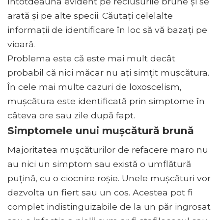
întotdeauna evident pe reclusurile brune și se
arată și pe alte specii. Căutați celelalte
informații de identificare în loc să vă bazați pe
vioară.
Problema este că este mai mult decât
probabil că nici măcar nu ați simțit mușcătura.
În cele mai multe cazuri de loxoscelism,
mușcătura este identificată prin simptome în
câteva ore sau zile după fapt.
Simptomele unui mușcătură brună
Majoritatea mușcăturilor de refacere maro nu
au nici un simptom sau există o umflătură
puțină, cu o ciocnire roșie. Unele mușcături vor
dezvolta un fiert sau un cos. Acestea pot fi
complet indistinguizabile de la un păr ingrosat