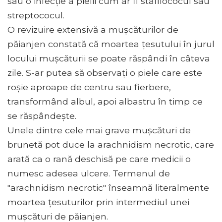
sau o infecție a pielii cum ar fi stafilococul sau
streptococul.
O revizuire extensivă a mușcăturilor de
păianjen constată că moartea țesutului în jurul
locului mușcăturii se poate răspândi în câteva
zile. S-ar putea să observați o piele care este
roșie aproape de centru sau fierbere,
transformând albul, apoi albastru în timp ce
se răspândește.
Unele dintre cele mai grave mușcături de
brunetă pot duce la arachnidism necrotic, care
arată ca o rană deschisă pe care medicii o
numesc adesea ulcere. Termenul de
"arachnidism necrotic" înseamnă literalmente
moartea țesuturilor prin intermediul unei
mușcături de păianjen.