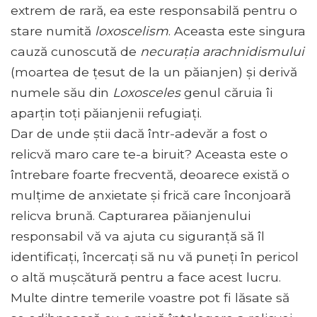
extrem de rară, ea este responsabilă pentru o
stare numită
loxoscelism
. Aceasta este singura
cauză cunoscută de
necurația arachnidismului
(moartea de țesut de la un păianjen) și derivă
numele său din
Loxosceles
genul căruia îi
aparțin toți păianjenii refugiați.
Dar de unde știi dacă într-adevăr a fost o
relicvă maro care te-a biruit? Aceasta este o
întrebare foarte frecventă, deoarece există o
mulțime de anxietate și frică care înconjoară
relicva brună. Capturarea păianjenului
responsabil vă va ajuta cu siguranță să îl
identificați, încercați să nu vă puneți în pericol
o altă mușcătură pentru a face acest lucru.
Multe dintre temerile voastre pot fi lăsate să