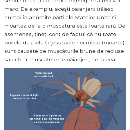
se odihnească cu o mică înțelegere a relicvei
maro. De exemplu, acești paianjeni trăiesc
numai în anumite părți ale Statelor Unite și
moartea de la o muscatura este foarte rară. De
asemenea, țineți cont de faptul că nu toate
boilele de piele și țesuturile necrotice (moarte)
sunt cauzate de mușcăturile brune de recluse
sau chiar muscatele de păianjen, de aceea.