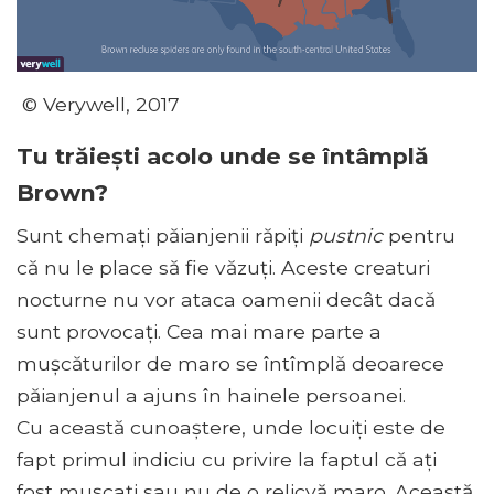
© Verywell, 2017
Tu trăiești acolo unde se întâmplă
Brown?
Sunt chemați păianjenii răpiți
pustnic
pentru
că nu le place să fie văzuți. Aceste creaturi
nocturne nu vor ataca oamenii decât dacă
sunt provocați. Cea mai mare parte a
mușcăturilor de maro se întîmplă deoarece
păianjenul a ajuns în hainele persoanei.
Cu această cunoaștere, unde locuiți este de
fapt primul indiciu cu privire la faptul că ați
fost mușcați sau nu de o relicvă maro. Această