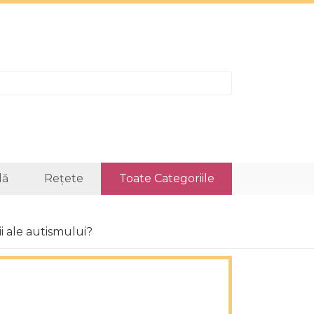
lă
Rețete
Toate Categoriile
i ale autismului?