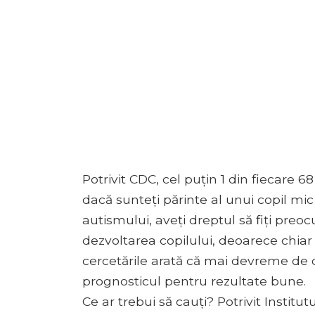
Potrivit CDC, cel puțin 1 din fiecare 68 (
dacă sunteți părinte al unui copil mic
autismului, aveți dreptul să fiți preoc
dezvoltarea copilului, deoarece chiar și
cercetările arată că mai devreme de d
prognosticul pentru rezultate bune.
Ce ar trebui să cauți? Potrivit Instit