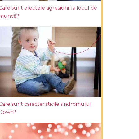
Care sunt efectele agresiunii la locul de
muncă?
Care sunt caracteristicile sindromului
Down?