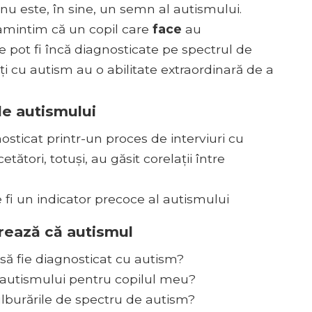
nu este, în sine, un semn al autismului.
amintim că un copil care
face
au
 pot fi încă diagnosticate pe spectrul de
ați cu autism au o abilitate extraordinară de a
le autismului
osticat printr-un proces de interviuri cu
etători, totuși, au găsit corelații între
 fi un indicator precoce al autismului
rează că autismul
 să fie diagnosticat cu autism?
 autismului pentru copilul meu?
ulburările de spectru de autism?