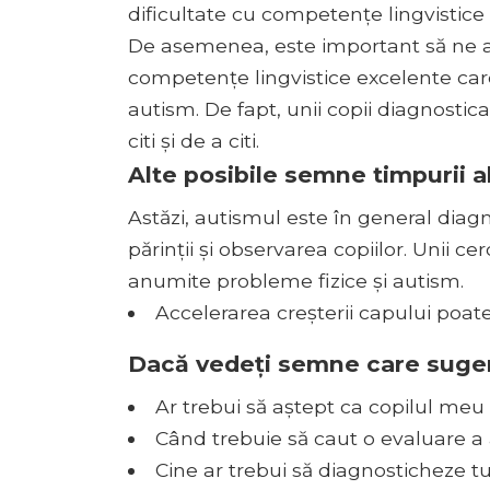
dificultate cu competențe lingvistice 
De asemenea, este important să ne 
competențe lingvistice excelente care
autism. De fapt, unii copii diagnostic
citi și de a citi.
Alte posibile semne timpurii a
Astăzi, autismul este în general diagn
părinții și observarea copiilor. Unii cerc
anumite probleme fizice și autism.
Accelerarea creșterii capului poate
Dacă vedeți semne care suge
Ar trebui să aștept ca copilul meu
Când trebuie să caut o evaluare a
Cine ar trebui să diagnosticheze t