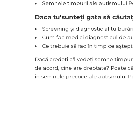
Semnele timpurii ale autismului Pe
Daca tu'sunteți gata să căutaț
Screening și diagnostic al tulburăr
Cum fac medici diagnosticul de a
Ce trebuie să fac în timp ce aștep
Dacă credeți că vedeți semne timpurii
de acord, cine are dreptate? Poate că 
în semnele precoce ale autismului Ped