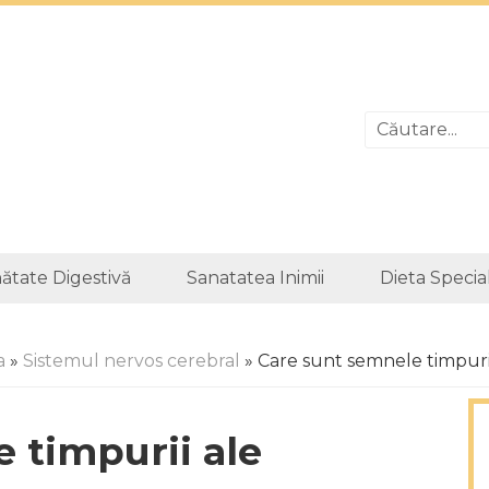
ătate Digestivă
Sanatatea Inimii
Dieta Specia
a
»
Sistemul nervos cerebral
» Care sunt semnele timpuri
 timpurii ale