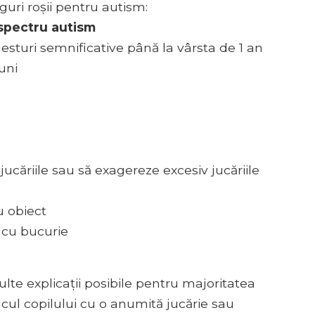
guri roșii pentru autism:
e spectru autism
esturi semnificative până la vârsta de 1 an
uni
ucăriile sau să exagereze excesiv jucăriile
u obiect
 cu bucurie
ulte explicații posibile pentru majoritatea
ul copilului cu o anumită jucărie sau