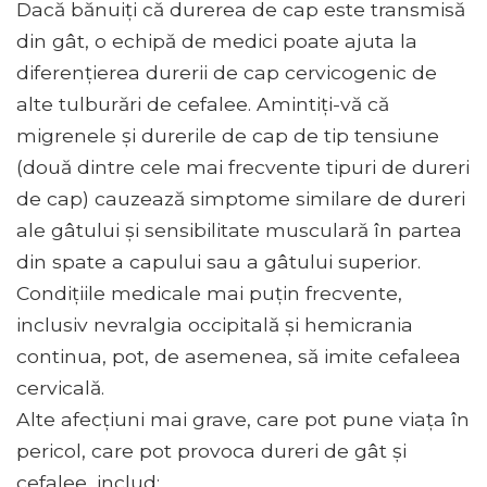
Dacă bănuiți că durerea de cap este transmisă
din gât, o echipă de medici poate ajuta la
diferențierea durerii de cap cervicogenic de
alte tulburări de cefalee. Amintiți-vă că
migrenele și durerile de cap de tip tensiune
(două dintre cele mai frecvente tipuri de dureri
de cap) cauzează simptome similare de dureri
ale gâtului și sensibilitate musculară în partea
din spate a capului sau a gâtului superior.
Condițiile medicale mai puțin frecvente,
inclusiv nevralgia occipitală și hemicrania
continua, pot, de asemenea, să imite cefaleea
cervicală.
Alte afecțiuni mai grave, care pot pune viața în
pericol, care pot provoca dureri de gât și
cefalee, includ: