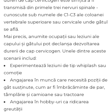
dureri de cap cervicogen este simțită a fi
transmisă din primele trei nervuri spinale -
cunoscute sub numele de C1-C3 ale coloanei
vertebrale superioare sau cervicale unde gâtul
se află.
Mai precis, anumite ocupații sau leziuni ale
capului și gâtului pot declanșa dezvoltarea
durerii de cap cervicogen. Unele dintre aceste
scenarii includ:
Experimentează leziuni de tip whiplash sau
comoție
Angajarea în muncă care necesită poziții de
gât susținute, cum ar fi îmbrăcăminte de par,
tâmplărie și camioane sau tractoare
Angajarea în hobby-uri ca ridicarea
greutății