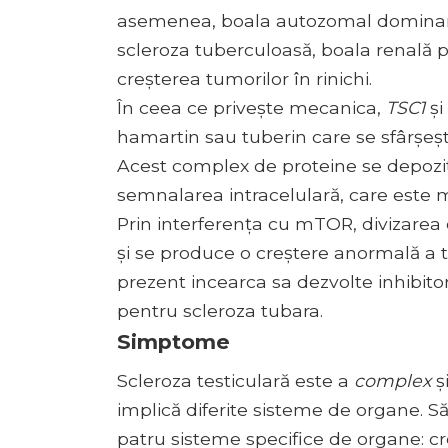
asemenea, boala autozomal dominanta 
scleroza tuberculoasă, boala renală 
creșterea tumorilor în rinichi.
În ceea ce privește mecanica,
TSC1
și
hamartin sau tuberin care se sfârșeș
Acest complex de proteine ​​se depozit
semnalarea intracelulară, care este
Prin interferența cu mTOR, divizarea c
și se produce o creștere anormală a tu
prezent incearca sa dezvolte inhibitor
pentru scleroza tubara.
Simptome
Scleroza testiculară este a
complex
ș
implică diferite sisteme de organe. S
patru sisteme specifice de organe: creie