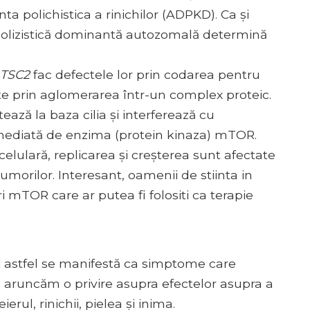
polichistica a rinichilor (ADPKD). Ca și
polizistică dominantă autozomală determină
TSC2
fac defectele lor prin codarea pentru
te prin aglomerarea într-un complex proteic.
ează la baza cilia și interferează cu
 mediată de enzima (protein kinaza) mTOR.
elulară, replicarea și creșterea sunt afectate
morilor. Interesant, oamenii de stiinta in
i mTOR care ar putea fi folositi ca terapie
i astfel se manifestă ca simptome care
ă aruncăm o privire asupra efectelor asupra a
rul, rinichii, pielea și inima.