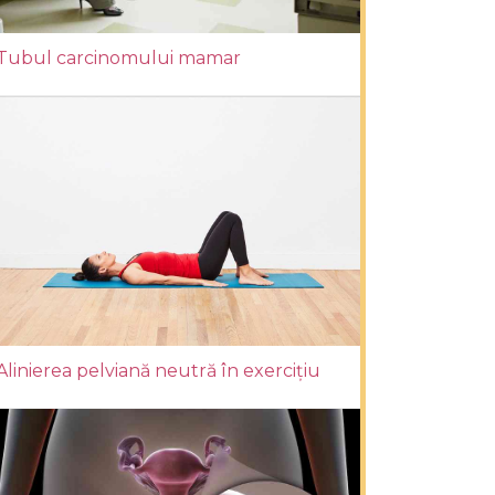
Tubul carcinomului mamar
Alinierea pelviană neutră în exercițiu