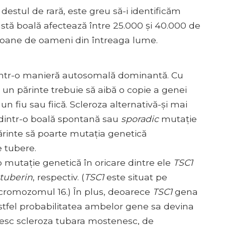
estul de rară, este greu să-i identificăm
stă boală afectează între 25.000 și 40.000 de
ilioane de oameni din întreaga lume.
 într-o manieră autosomală dominantă. Cu
n părinte trebuie să aibă o copie a genei
 fiu sau fiică. Scleroza alternativă-și mai
 dintr-o boală spontană sau
sporadic
mutație
 părinte să poarte mutația genetică
e tubere.
o mutație genetică în oricare dintre ele
TSC1
tuberin
, respectiv. (
TSC1
este situat pe
 cromozomul 16.) În plus, deoarece
TSC1
gena
tfel probabilitatea ambelor gene sa devina
esc scleroza tubara mostenesc, de