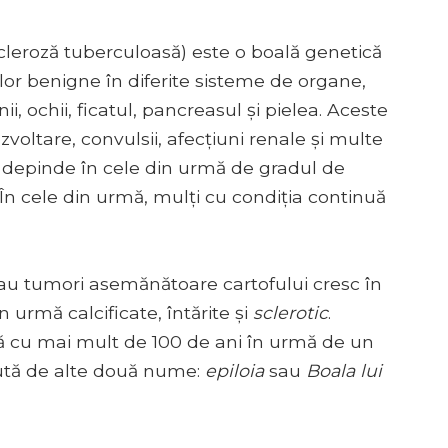
leroză tuberculoasă) este o boală genetică
or benigne în diferite sisteme de organe,
nii, ochii, ficatul, pancreasul și pielea. Aceste
voltare, convulsii, afecțiuni renale și multe
l depinde în cele din urmă de gradul de
În cele din urmă, mulți cu condiția continuă
au tumori asemănătoare cartofului cresc în
n urmă calcificate, întărite și
sclerotic
.
tă cu mai mult de 100 de ani în urmă de un
cută de alte două nume:
epiloia
sau
Boala lui