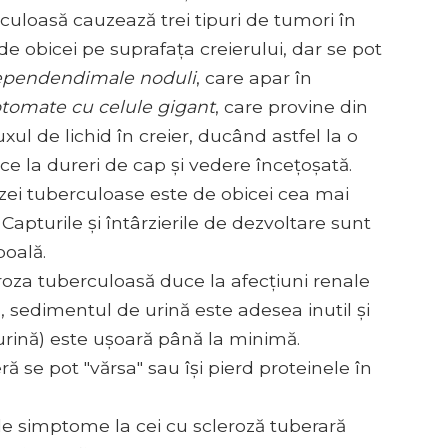
uloasă cauzează trei tipuri de tumori în
de obicei pe suprafața creierului, dar se pot
pendendimale noduli
, care apar în
tomate cu celule gigant
, care provine din
ul de lichid în creier, ducând astfel la o
ce la dureri de cap și vedere încețoșată.
zei tuberculoase este de obicei cea mai
Capturile și întârzierile de dezvoltare sunt
boală.
roza tuberculoasă duce la afecțiuni renale
ă, sedimentul de urină este adesea inutil și
n urină) este ușoară până la minimă.
 se pot "vărsa" sau își pierd proteinele în
le simptome la cei cu scleroză tuberară