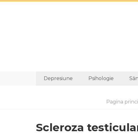
Depresiune
Psihologie
Săn
Pagina princ
Scleroza testicula