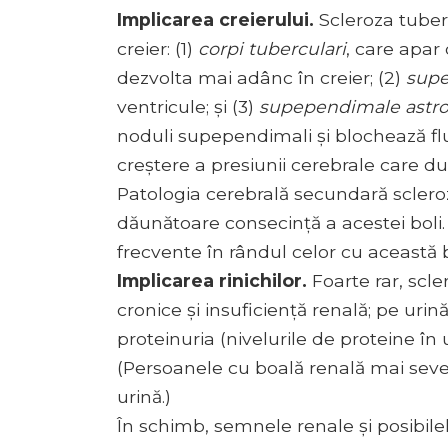
Implicarea creierului.
Scleroza tuberc
creier: (1)
corpi tuberculari
, care apar 
dezvolta mai adânc în creier; (2)
supe
ventricule; și (3)
supependimale astro
noduli supependimali și blochează flux
creștere a presiunii cerebrale care du
Patologia cerebrală secundară sclero
dăunătoare consecință a acestei boli. 
frecvente în rândul celor cu această 
Implicarea rinichilor.
Foarte rar, scle
cronice și insuficiență renală; pe urin
proteinuria (nivelurile de proteine ​​î
(Persoanele cu boală renală mai severă
urină.)
În schimb, semnele renale și posibile