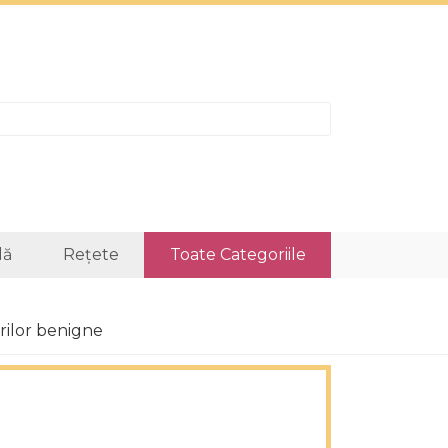
lă
Rețete
Toate Categoriile
rilor benigne