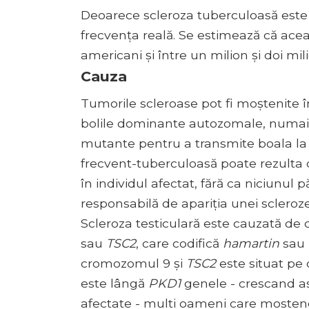
Deoarece scleroza tuberculoasă este d
frecvența reală. Se estimează că acea
americani și între un milion și doi m
Cauza
Tumorile scleroase pot fi moștenite
bolile dominante autozomale, numai u
mutante pentru a transmite boala la un
frecvent-tuberculoasă poate rezulta
în individul afectat, fără ca niciunul
responsabilă de apariția unei scleroz
Scleroza testiculară este cauzată de 
sau
TSC2
, care codifică
hamartin
sau
cromozomul 9 și
TSC2
este situat pe
este lângă
PKD1
genele - crescand as
afectate - multi oameni care mosten