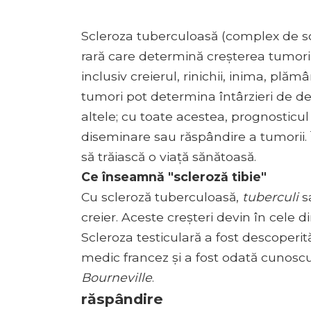
Scleroza tuberculoasă (complex de sc
rară care determină creșterea tumoril
inclusiv creierul, rinichii, inima, plămâ
tumori pot determina întârzieri de dez
altele; cu toate acestea, prognosticu
diseminare sau răspândire a tumorii. 
să trăiască o viață sănătoasă.
Ce înseamnă "scleroză tibie"
Cu scleroză tuberculoasă,
tuberculi
s
creier. Aceste creșteri devin în cele di
Scleroza testiculară a fost descoperi
medic francez și a fost odată cunos
Bourneville
.
răspândire