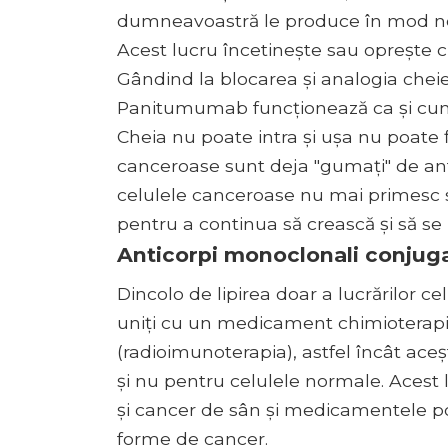
dumneavoastră le produce în mod nor
Acest lucru încetinește sau oprește c
Gândind la blocarea și analogia chei
Panitumumab funcționează ca și cum 
Cheia nu poate intra și ușa nu poate 
canceroase sunt deja "gumați" de an
celulele canceroase nu mai primesc 
pentru a continua să crească și să s
Anticorpi monoclonali conjuga
Dincolo de lipirea doar a lucrărilor ce
uniți cu un medicament chimioterapic
(radioimunoterapia), astfel încât ace
și nu pentru celulele normale. Acest 
și cancer de sân și medicamentele pot
forme de cancer.