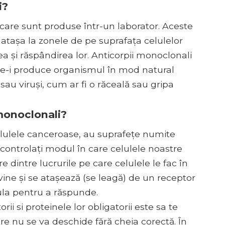
i?
​​care sunt produse într-un laborator. Aceste
 atașa la zonele de pe suprafața celulelor
a și răspândirea lor. Anticorpii monoclonali
re-i produce organismul în mod natural
sau viruși, cum ar fi o răceală sau gripa
monoclonali?
celulele canceroase, au suprafețe numite
ă controlați modul în care celulele noastre
re dintre lucrurile pe care celulele le fac în
ine și se atașează (se leagă) de un receptor
ula pentru a răspunde.
i si proteinele lor obligatorii este sa te
are nu se va deschide fără cheia corectă. În