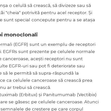
șa o celulă să crească, să divizeze sau să
 "cheia" potrivită pentru acel receptor. Și
re sunt special concepute pentru a se atașa
pi monoclonali
idermali (EGFR) sunt un exemplu de receptori
li. EGFRs sunt prezente pe celulele normale
le canceroase, acești receptori nu sunt
ulte EGFR-uri sau pot fi deteriorate sau
 să le permită să supra-răspundă la
ace ca celulele canceroase să crească prea
nu ar trebui să crească.
etuximab (Erbitux) și Panitumumab (Vectibix)
care se găsesc pe celulele canceroase. Atunci
 semnalele de creștere pe care corpul