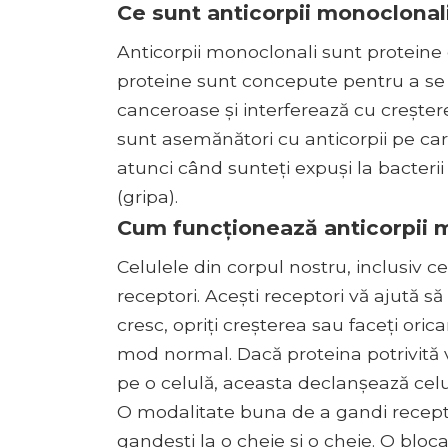
Ce sunt anticorpii monoclonal
Anticorpii monoclonali sunt proteine 
proteine ​​sunt concepute pentru a se
canceroase și interferează cu creștere
sunt asemănători cu anticorpii pe ca
atunci când sunteți expuși la bacterii 
(gripa).
Cum funcționează anticorpii 
Celulele din corpul nostru, inclusiv 
receptori. Acești receptori vă ajută s
cresc, opriți creșterea sau faceți orica
mod normal. Dacă proteina potrivită v
pe o celulă, aceasta declanșează cel
O modalitate buna de a gandi receptori
gandesti la o cheie si o cheie. O bloc