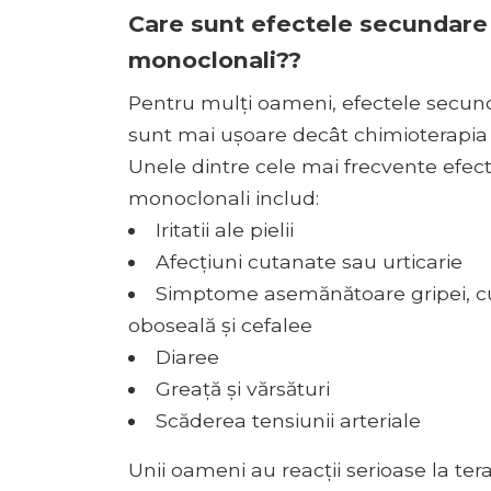
Care sunt efectele secundare a
monoclonali??
Pentru mulți oameni, efectele secund
sunt mai ușoare decât chimioterapia ș
Unele dintre cele mai frecvente efect
monoclonali includ:
Iritatii ale pielii
Afecțiuni cutanate sau urticarie
Simptome asemănătoare gripei, cum
oboseală și cefalee
Diaree
Greață și vărsături
Scăderea tensiunii arteriale
Unii oameni au reacții serioase la ter