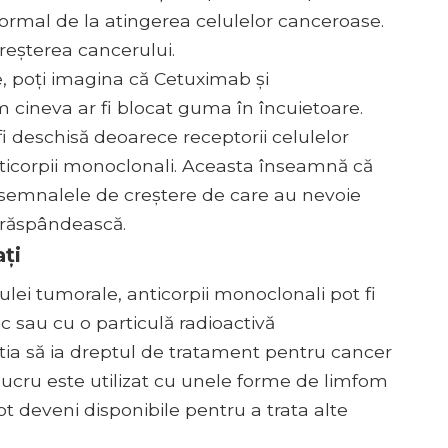
mal de la atingerea celulelor canceroase.
reșterea cancerului.
e, poți imagina că Cetuximab și
cineva ar fi blocat guma în încuietoare.
fi deschisă deoarece receptorii celulelor
ticorpii monoclonali. Aceasta înseamnă că
semnalele de creștere de care au nevoie
e răspândească.
ți
lulei tumorale, anticorpii monoclonali pot fi
 sau cu o particulă radioactivă
știa să ia dreptul de tratament pentru cancer
lucru este utilizat cu unele forme de limfom
 deveni disponibile pentru a trata alte