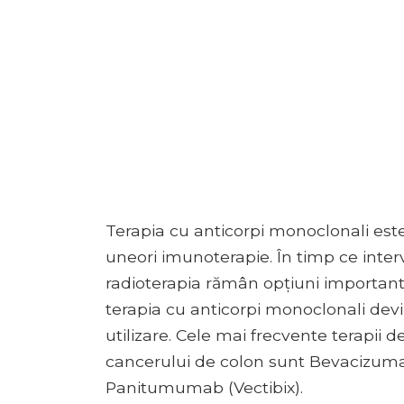
Terapia cu anticorpi monoclonali est
uneori imunoterapie. În timp ce interv
radioterapia rămân opțiuni importan
terapia cu anticorpi monoclonali devi
utilizare. Cele mai frecvente terapii
cancerului de colon sunt Bevacizumab
Panitumumab (Vectibix).