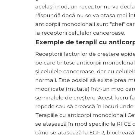
același mod, un receptor nu va declan
răspundă dacă nu se va atașa mai întâi
anticorpii monoclonali sunt "chei" ca
la receptorii celulelor canceroase.
Exemple de terapii cu anticor
Receptorii factorilor de creștere ep
pe care tintesc anticorpii monoclona
și celulele canceroase, dar cu celule
normali. Este posibil să existe prea m
modificate (mutate) într-un mod care
semnalele de creștere. Acest lucru f
repede sau să crească în locuri unde 
Terapiile cu anticorpi monoclonali C
se atașează în mod specific la RFCE 
când se atașează la EGFR, blochează