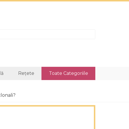
lă
Rețete
Toate Categoriile
lonali?