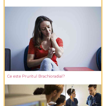
Ce este Pruritul Brachioradial?