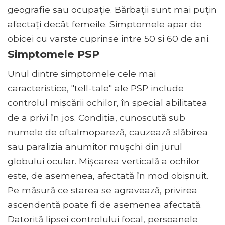
geografie sau ocupație. Bărbații sunt mai puțin
afectați decât femeile. Simptomele apar de
obicei cu varste cuprinse intre 50 si 60 de ani.
Simptomele PSP
Unul dintre simptomele cele mai
caracteristice, "tell-tale" ale PSP include
controlul mișcării ochilor, în special abilitatea
de a privi în jos. Condiția, cunoscută sub
numele de oftalmopareză, cauzează slăbirea
sau paralizia anumitor mușchi din jurul
globului ocular. Mișcarea verticală a ochilor
este, de asemenea, afectată în mod obișnuit.
Pe măsură ce starea se agravează, privirea
ascendentă poate fi de asemenea afectată.
Datorită lipsei controlului focal, persoanele