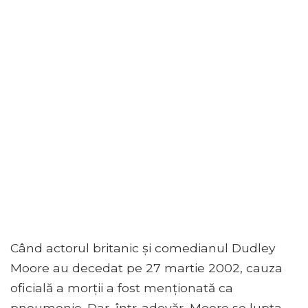
Când actorul britanic și comedianul Dudley
Moore au decedat pe 27 martie 2002, cauza
oficială a morții a fost menționată ca
pneumonie. Dar, într-adevăr, Moore se lupta