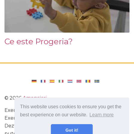
Ce este Progeria?
©
2026
Amenajari
This website uses cookies to ensure you get the
Exercitarea. Diete și rețete pentru o dietă sănătoasă.
best experience on our website.
Learn more
Exerciții pentru creier. Fapte interesante.
Dezvoltarea de sine. Fiți mai inteligenți și mai
Got it!
puternici astăzi!