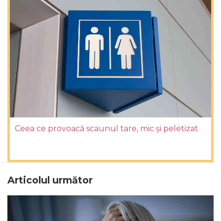
Ceea ce provoacă scaunul tare, mic și peletizat
Articolul următor