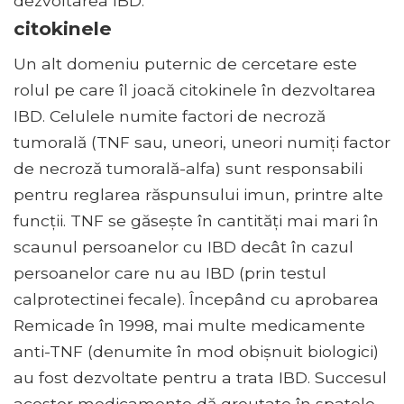
dezvoltarea IBD.
citokinele
Un alt domeniu puternic de cercetare este
rolul pe care îl joacă citokinele în dezvoltarea
IBD. Celulele numite factori de necroză
tumorală (TNF sau, uneori, uneori numiți factor
de necroză tumorală-alfa) sunt responsabili
pentru reglarea răspunsului imun, printre alte
funcții. TNF se găsește în cantități mai mari în
scaunul persoanelor cu IBD decât în ​​cazul
persoanelor care nu au IBD (prin testul
calprotectinei fecale). Începând cu aprobarea
Remicade în 1998, mai multe medicamente
anti-TNF (denumite în mod obișnuit biologici)
au fost dezvoltate pentru a trata IBD. Succesul
acestor medicamente dă greutate în spatele