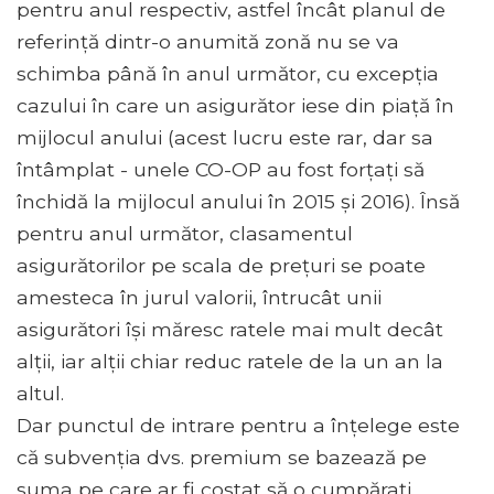
pentru anul respectiv, astfel încât planul de
referință dintr-o anumită zonă nu se va
schimba până în anul următor, cu excepția
cazului în care un asigurător iese din piață în
mijlocul anului (acest lucru este rar, dar sa
întâmplat - unele CO-OP au fost forțați să
închidă la mijlocul anului în 2015 și 2016). Însă
pentru anul următor, clasamentul
asigurătorilor pe scala de prețuri se poate
amesteca în jurul valorii, întrucât unii
asigurători își măresc ratele mai mult decât
alții, iar alții chiar reduc ratele de la un an la
altul.
Dar punctul de intrare pentru a înțelege este
că subvenția dvs. premium se bazează pe
suma pe care ar fi costat să o cumpărați