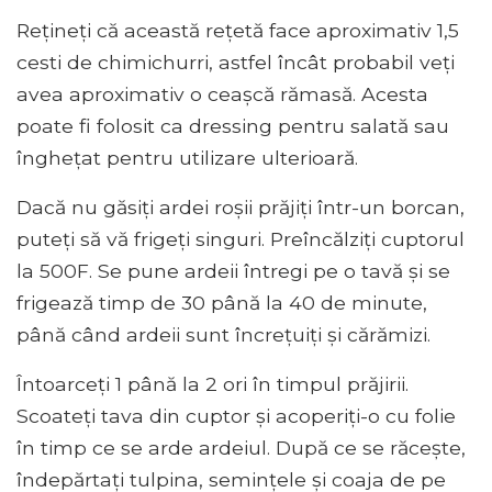
Rețineți că această rețetă face aproximativ 1,5
cesti de chimichurri, astfel încât probabil veți
avea aproximativ o ceașcă rămasă. Acesta
poate fi folosit ca dressing pentru salată sau
înghețat pentru utilizare ulterioară.
Dacă nu găsiți ardei roșii prăjiți într-un borcan,
puteți să vă frigeți singuri. Preîncălziți cuptorul
la 500F. Se pune ardeii întregi pe o tavă și se
frigează timp de 30 până la 40 de minute,
până când ardeii sunt încrețuiți și cărămizi.
Întoarceți 1 până la 2 ori în timpul prăjirii.
Scoateți tava din cuptor și acoperiți-o cu folie
în timp ce se arde ardeiul. După ce se răcește,
îndepărtați tulpina, semințele și coaja de pe