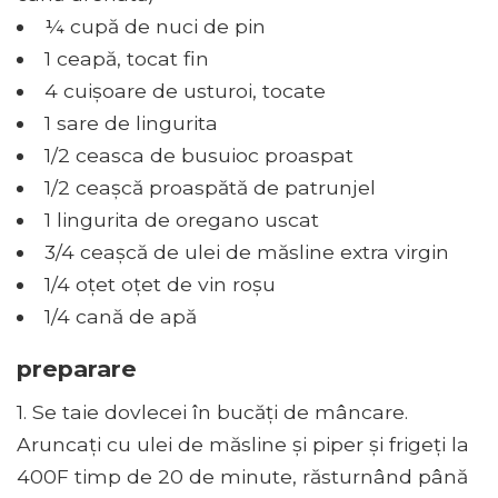
¼ cupă de nuci de pin
1 ceapă, tocat fin
4 cuișoare de usturoi, tocate
1 sare de lingurita
1/2 ceasca de busuioc proaspat
1/2 ceașcă proaspătă de patrunjel
1 lingurita de oregano uscat
3/4 ceașcă de ulei de măsline extra virgin
1/4 oțet oțet de vin roșu
1/4 cană de apă
preparare
1. Se taie dovlecei în bucăți de mâncare.
Aruncați cu ulei de măsline și piper și frigeți la
400F timp de 20 de minute, răsturnând până