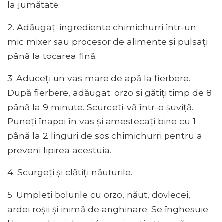
la jumătate.
2. Adăugați ingrediente chimichurri într-un
mic mixer sau procesor de alimente și pulsați
până la tocarea fină.
3. Aduceți un vas mare de apă la fierbere.
După fierbere, adăugați orzo și gătiți timp de 8
până la 9 minute. Scurgeți-vă într-o șuviță.
Puneți înapoi în vas și amestecați bine cu 1
până la 2 linguri de sos chimichurri pentru a
preveni lipirea acestuia.
4. Scurgeți și clătiți năuturile.
5. Umpleți bolurile cu orzo, năut, dovlecei,
ardei roșii și inimă de anghinare. Se înghesuie