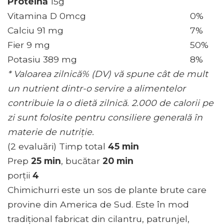
Proteină
15g
Vitamina D 0mcg
0%
Calciu 91 mg
7%
Fier 9 mg
50%
Potasiu 389 mg
8%
* Valoarea zilnică% (DV) vă spune cât de mult
un nutrient dintr-o servire a alimentelor
contribuie la o dietă zilnică. 2.000 de calorii pe
zi sunt folosite pentru consiliere generală în
materie de nutriție.
(2 evaluări) Timp total
45 min
Prep
25 min
, bucătar
20 min
porţii
4
Chimichurri este un sos de plante brute care
provine din America de Sud. Este în mod
tradițional fabricat din cilantru, patrunjel,