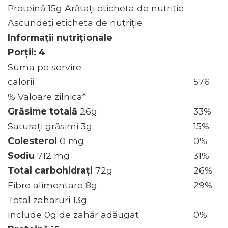
Proteină 15g Arătați eticheta de nutriție
Ascundeți eticheta de nutriție
Informații nutriționale
Porții: 4
Suma pe servire
calorii
576
% Valoare zilnica*
Grăsime totală
26g
33%
Saturați grăsimi 3g
15%
Colesterol
0 mg
0%
Sodiu
712 mg
31%
Total carbohidrați
72g
26%
Fibre alimentare 8g
29%
Total zaharuri 13g
Include 0g de zahăr adăugat
0%