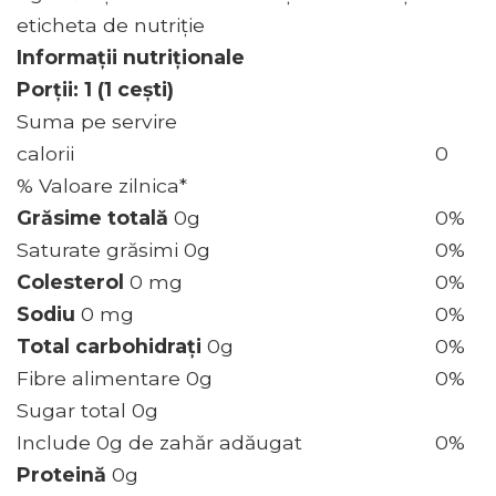
eticheta de nutriție
Informații nutriționale
Porții: 1 (1 cești)
Suma pe servire
calorii
0
% Valoare zilnica*
Grăsime totală
0g
0%
Saturate grăsimi 0g
0%
Colesterol
0 mg
0%
Sodiu
0 mg
0%
Total carbohidrați
0g
0%
Fibre alimentare 0g
0%
Sugar total 0g
Include 0g de zahăr adăugat
0%
Proteină
0g