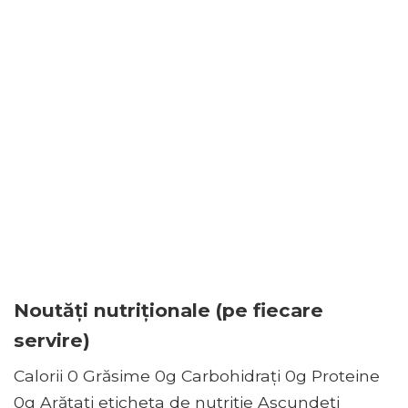
Noutăți nutriționale (pe fiecare
servire)
Calorii 0 Grăsime 0g Carbohidrați 0g Proteine ​​
0g Arătați eticheta de nutriție Ascundeți