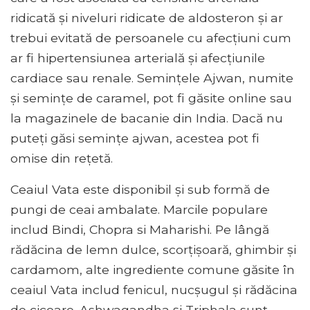
ridicată și niveluri ridicate de aldosteron și ar
trebui evitată de persoanele cu afecțiuni cum
ar fi hipertensiunea arterială și afecțiunile
cardiace sau renale. Semințele Ajwan, numite
și semințe de caramel, pot fi găsite online sau
la magazinele de bacanie din India. Dacă nu
puteți găsi semințe ajwan, acestea pot fi
omise din rețetă.
Ceaiul Vata este disponibil și sub formă de
pungi de ceai ambalate. Marcile populare
includ Bindi, Chopra si Maharishi. Pe lângă
rădăcina de lemn dulce, scorțișoară, ghimbir și
cardamom, alte ingrediente comune găsite în
ceaiul Vata includ fenicul, nucșugul și rădăcina
de cicoare. Ashwagandha și Triphala sunt