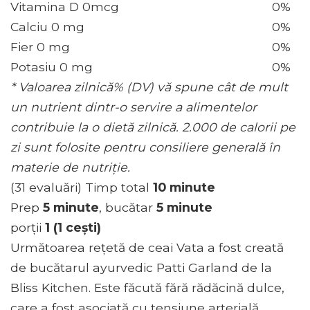
Vitamina D 0mcg
0%
Calciu 0 mg
0%
Fier 0 mg
0%
Potasiu 0 mg
0%
* Valoarea zilnică% (DV) vă spune cât de mult
un nutrient dintr-o servire a alimentelor
contribuie la o dietă zilnică. 2.000 de calorii pe
zi sunt folosite pentru consiliere generală în
materie de nutriție.
(31 evaluări) Timp total
10 minute
Prep
5 minute
, bucătar
5 minute
porţii
1 (1 cești)
Următoarea rețetă de ceai Vata a fost creată
de bucătarul ayurvedic Patti Garland de la
Bliss Kitchen. Este făcută fără rădăcină dulce,
care a fost asociată cu tensiune arterială