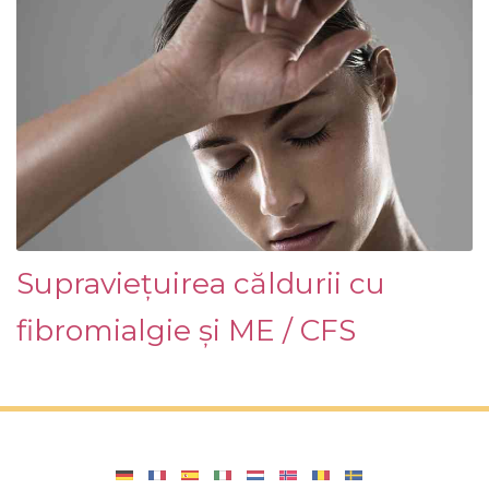
Supraviețuirea căldurii cu
fibromialgie și ME / CFS