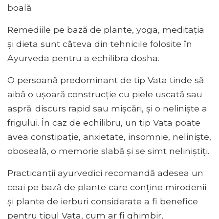
boală.
Remediile pe bază de plante, yoga, meditația
și dieta sunt câteva din tehnicile folosite în
Ayurveda pentru a echilibra dosha.
O persoană predominant de tip Vata tinde să
aibă o ușoară construcție cu piele uscată sau
aspră. discurs rapid sau mișcări, și o neliniște a
frigului. În caz de echilibru, un tip Vata poate
avea constipație, anxietate, insomnie, neliniște,
oboseală, o memorie slabă și se simt neliniștiți.
Practicanții ayurvedici recomandă adesea un
ceai pe bază de plante care conține mirodenii
și plante de ierburi considerate a fi benefice
pentru tipul Vata, cum ar fi ghimbir,