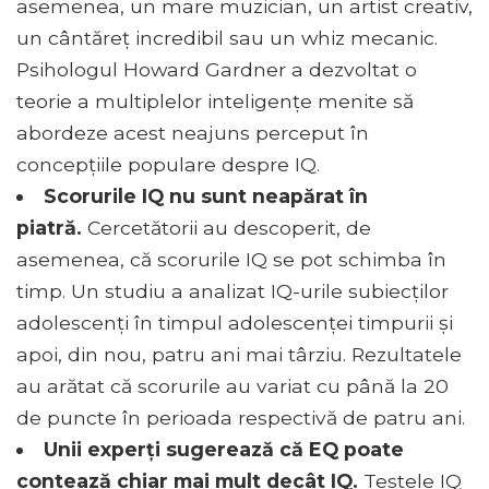
asemenea, un mare muzician, un artist creativ,
un cântăreț incredibil sau un whiz mecanic.
Psihologul Howard Gardner a dezvoltat o
teorie a multiplelor inteligențe menite să
abordeze acest neajuns perceput în
concepțiile populare despre IQ.
Scorurile IQ nu sunt neapărat în
piatră.
Cercetătorii au descoperit, de
asemenea, că scorurile IQ se pot schimba în
timp. Un studiu a analizat IQ-urile subiecților
adolescenți în timpul adolescenței timpurii și
apoi, din nou, patru ani mai târziu. Rezultatele
au arătat că scorurile au variat cu până la 20
de puncte în perioada respectivă de patru ani.
Unii experți sugerează că EQ poate
contează chiar mai mult decât IQ.
Testele IQ