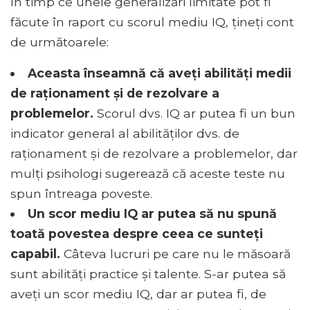
În timp ce unele generalizări limitate pot fi
făcute în raport cu scorul mediu IQ, țineți cont
de următoarele:
Aceasta înseamnă că aveți abilități medii
de raționament și de rezolvare a
problemelor.
Scorul dvs. IQ ar putea fi un bun
indicator general al abilităților dvs. de
raționament și de rezolvare a problemelor, dar
mulți psihologi sugerează că aceste teste nu
spun întreaga poveste.
Un scor mediu IQ ar putea să nu spună
toată povestea despre ceea ce sunteți
capabil.
Câteva lucruri pe care nu le măsoară
sunt abilități practice și talente. S-ar putea să
aveți un scor mediu IQ, dar ar putea fi, de