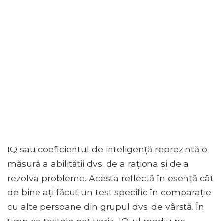
IQ sau coeficientul de inteligență reprezintă o
măsură a abilității dvs. de a raționa și de a
rezolva probleme. Acesta reflectă în esență cât
de bine ați făcut un test specific în comparație
cu alte persoane din grupul dvs. de vârstă. În
timp ce testele pot varia, IQ-ul mediu pe