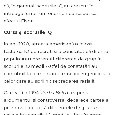
că, în general, scorurile IQ au crescut în
întreaga lume, un fenomen cunoscut ca
efectul Flynn.
Cursa și scorurile IQ
În anii 1920, armata americană a folosit
testarea IQ pe recruți și a constatat că diferite
populații au prezentat diferențe de grup în
scorurile IQ medii. Astfel de constatări au
contribuit la alimentarea mișcării eugenice și a
celor care au sprijinit segregarea rasială.
Cartea din 1994
Curba Bell
a reaprins
argumentul și controversa, deoarece cartea a
promovat ideea că diferențele de grupuri
rasiale în scorurile IQ medii au fost în mare