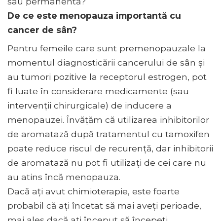
sau permanentă?
De ce este menopauza importantă cu
cancer de sân?
Pentru femeile care sunt premenopauzale la
momentul diagnosticării cancerului de sân și
au tumori pozitive la receptorul estrogen, pot
fi luate în considerare medicamente (sau
intervenții chirurgicale) de inducere a
menopauzei. Învățăm că utilizarea inhibitorilor
de aromatază după tratamentul cu tamoxifen
poate reduce riscul de recurență, dar inhibitorii
de aromatază nu pot fi utilizați de cei care nu
au atins încă menopauza.
Dacă ați avut chimioterapie, este foarte
probabil că ați încetat să mai aveți perioade,
mai ales dacă ați început să începeți