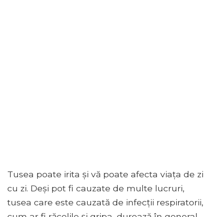
Tusea poate irita și vă poate afecta viața de zi
cu zi. Deși pot fi cauzate de multe lucruri,
tusea care este cauzată de infecții respiratorii,
cum ar fi răcelile și gripa, durează în general