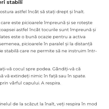
i stabili
stura astfel încât să stați drept și înalt.
s, care este picioarele împreună și se rotește
coapsei astfel încât tocurile sunt împreună și
Pilates este o bună ocazie pentru a activa
semenea, picioarele în paralel și la distanță
ie stabilă care ne permite să ne instruim într-
ți-vă cocul spre podea. Gândiți-vă că
să vă extindeți nimic în față sau în spate.
prin vârful capului. A respira.
nelul de la scăzut la înalt, veți respira în mod