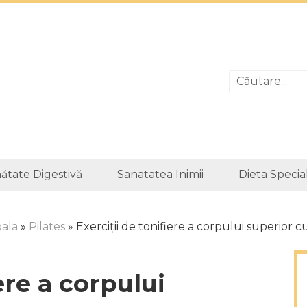
ătate Digestivă
Sanatatea Inimii
Dieta Specia
pala
»
Pilates
» Exerciții de tonifiere a corpului superior cu
ere a corpului