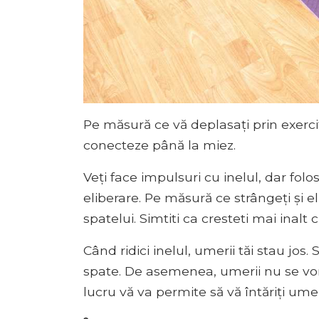
Pe măsură ce vă deplasați prin exerciți
conecteze până la miez.
Veți face impulsuri cu inelul, dar folosi
eliberare. Pe măsură ce strângeți și eli
spatelui. Simtiti ca cresteti mai inalt 
Când ridici inelul, umerii tăi stau jos
spate. De asemenea, umerii nu se vor 
lucru vă va permite să vă întăriți umer