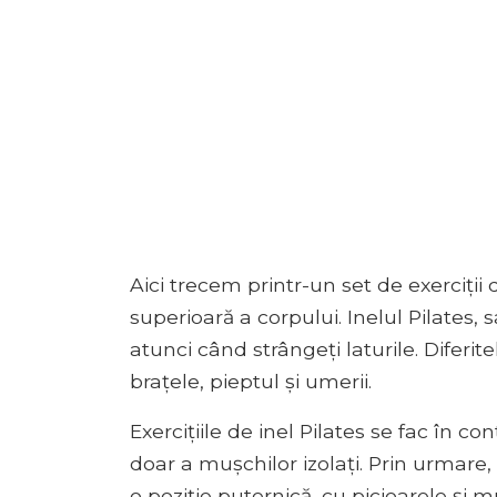
Aici trecem printr-un set de exerciții 
superioară a corpului. Inelul Pilates,
atunci când strângeți laturile. Diferite
brațele, pieptul și umerii.
Exercițiile de inel Pilates se fac în co
doar a mușchilor izolați. Prin urmare
o poziție puternică, cu picioarele și 