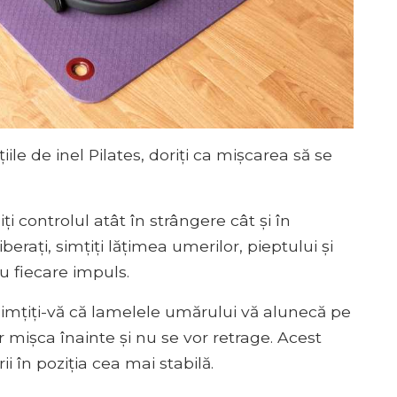
ile de inel Pilates, doriți ca mișcarea să se
ți controlul atât în ​​strângere cât și în
berați, simțiți lățimea umerilor, pieptului și
cu fiecare impuls.
. Simțiți-vă că lamelele umărului vă alunecă pe
mișca înainte și nu se vor retrage. Acest
ii în poziția cea mai stabilă.