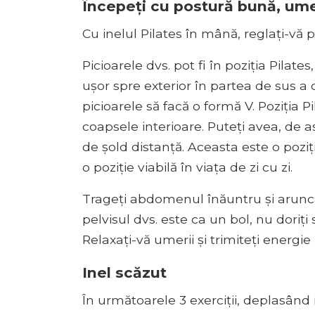
Începeți cu postură bună, umer
Cu inelul Pilates în mână, reglați-vă po
Picioarele dvs. pot fi în poziția Pilate
ușor spre exterior în partea de sus a 
picioarele să facă o formă V. Poziția 
coapsele interioare. Puteți avea, de a
de șold distanță. Aceasta este o poziț
o poziție viabilă în viața de zi cu zi.
Trageți abdomenul înăuntru și arunca
pelvisul dvs. este ca un bol, nu doriți 
Relaxați-vă umerii și trimiteți energie 
Inel scăzut
În următoarele 3 exerciții, deplasând i