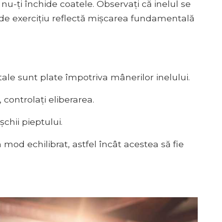
 nu-ți închide coatele. Observați că inelul se
de exercițiu reflectă mișcarea fundamentală
tale sunt plate împotriva mânerilor inelului.
 controlați eliberarea.
șchii pieptului.
n mod echilibrat, astfel încât acestea să fie