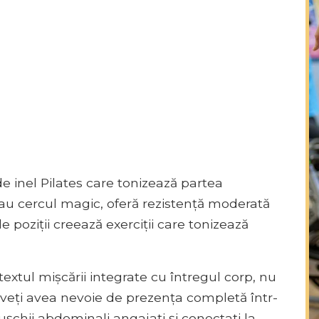
de inel Pilates care tonizează partea
 sau cercul magic, oferă rezistență moderată
le poziții creează exerciții care tonizează
ntextul mișcării integrate cu întregul corp, nu
, veți avea nevoie de prezența completă într-
mușchii abdominali angajați și conectați la