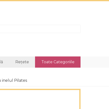
lă
Rețete
Toate Categoriile
 inelul Pilates