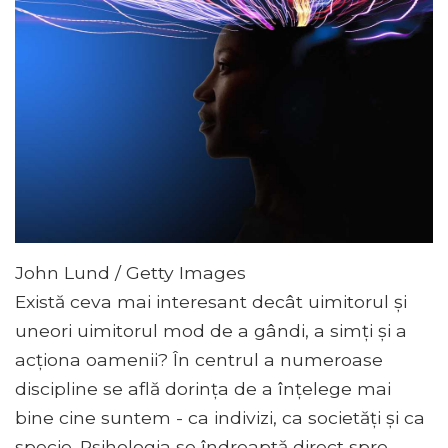
John Lund / Getty Images
Există ceva mai interesant decât uimitorul și
uneori uimitorul mod de a gândi, a simți și a
acționa oamenii? În centrul a numeroase
discipline se află dorința de a înțelege mai
bine cine suntem - ca indivizi, ca societăți și ca
specie. Psihologia se îndreaptă direct spre