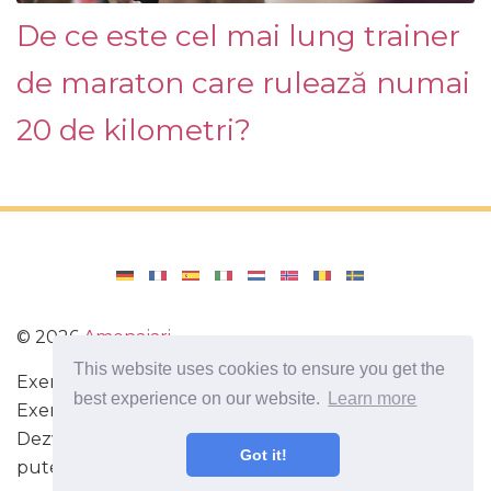
De ce este cel mai lung trainer
de maraton care rulează numai
20 de kilometri?
©
2026
Amenajari
This website uses cookies to ensure you get the
Exercitarea. Diete și rețete pentru o dietă sănătoasă.
best experience on our website.
Learn more
Exerciții pentru creier. Fapte interesante.
Dezvoltarea de sine. Fiți mai inteligenți și mai
Got it!
puternici astăzi!