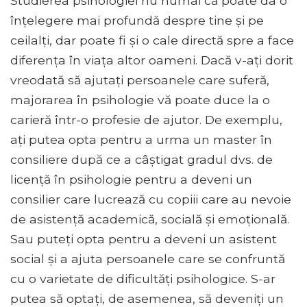
Studierea psihologiei nu numai că poate da o
înțelegere mai profundă despre tine și pe
ceilalți, dar poate fi și o cale directă spre a face
diferența în viața altor oameni. Dacă v-ați dorit
vreodată să ajutați persoanele care suferă,
majorarea în psihologie vă poate duce la o
carieră într-o profesie de ajutor. De exemplu,
ați putea opta pentru a urma un master în
consiliere după ce a câștigat gradul dvs. de
licență în psihologie pentru a deveni un
consilier care lucrează cu copiii care au nevoie
de asistență academică, socială și emoțională.
Sau puteți opta pentru a deveni un asistent
social și a ajuta persoanele care se confruntă
cu o varietate de dificultăți psihologice. S-ar
putea să optați, de asemenea, să deveniți un