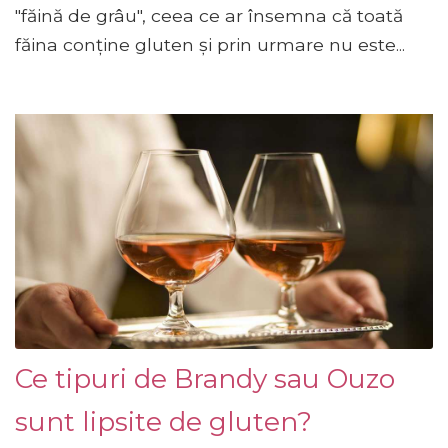
"făină de grâu", ceea ce ar însemna că toată
făina conține gluten și prin urmare nu este...
Ce tipuri de Brandy sau Ouzo
sunt lipsite de gluten?