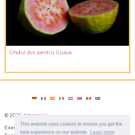
Ghidul dvs. pentru Guava
©
2026
Amenajari
This website uses cookies to ensure you get the
Exercitarea. Diete și rețete pentru o dietă sănătoasă.
best experience on our website.
Learn more